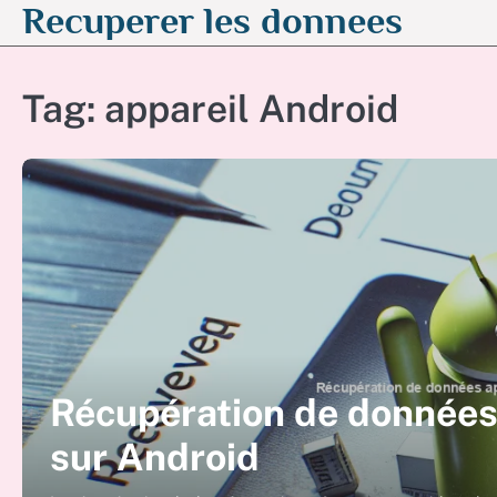
Recuperer les donnees
Skip
to
content
Tag:
appareil Android
Récupération de données
sur Android