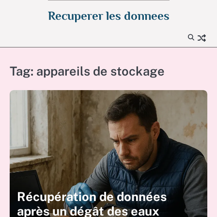
Skip
Recuperer les donnees
to
content
Tag:
appareils de stockage
Récupération de données
après un dégât des eaux