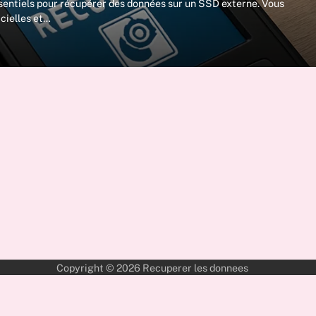
essentiels pour récupérer des données sur un SSD externe. Vous
icielles et…
Copyright © 2026
Recuperer les donnees