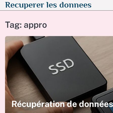
Recuperer les donnees
Skip
to
content
Tag:
appro
Récupération de données