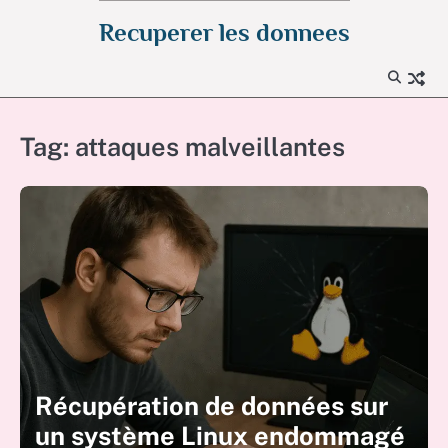
Skip
Recuperer les donnees
to
content
Tag:
attaques malveillantes
Récupération de données sur
un système Linux endommagé