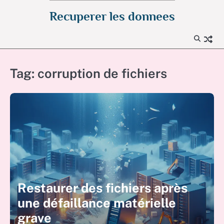
Skip
Recuperer les donnees
to
content
Tag:
corruption de fichiers
Restaurer des fichiers après
une défaillance matérielle
grave