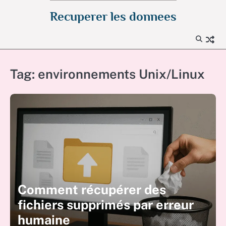
Skip
Recuperer les donnees
to
content
Tag:
environnements Unix/Linux
Comment récupérer des
fichiers supprimés par erreur
humaine