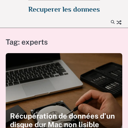
Skip
Recuperer les donnees
to
content
Tag:
experts
Récupération de données d’un
disque dur Mac non lisible