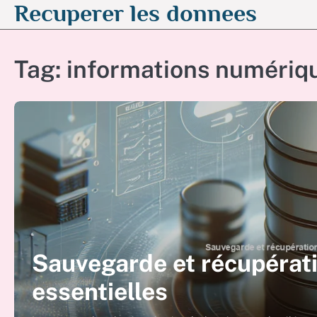
Recuperer les donnees
Skip
to
content
Tag:
informations numériq
Sauvegarde et récupérati
essentielles