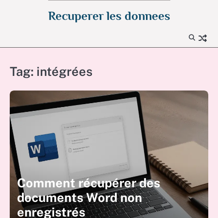
Skip
Recuperer les donnees
to
content
Tag:
intégrées
Comment récupérer des
documents Word non
enregistrés