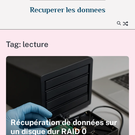
Skip
Recuperer les donnees
to
content
Tag:
lecture
Récupération de données sur
un disque dur RAID 0