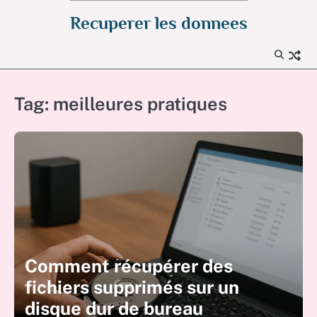
Skip
Recuperer les donnees
to
content
Tag:
meilleures pratiques
Comment récupérer des
fichiers supprimés sur un
disque dur de bureau