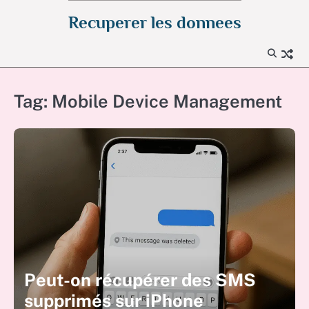
Skip
Recuperer les donnees
to
content
Tag:
Mobile Device Management
Peut-on récupérer des SMS
supprimés sur iPhone