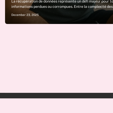
La récupération de données représente un défi majeur pour to
informations perdues ou corrompues. Entre la complexité d
December 23, 2025