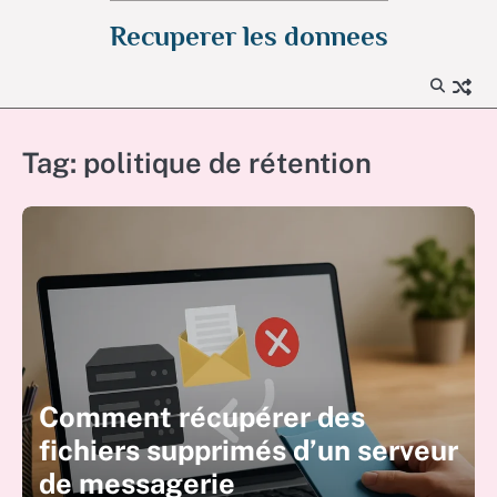
Skip
Recuperer les donnees
to
content
Tag:
politique de rétention
Comment récupérer des
fichiers supprimés d’un serveur
de messagerie