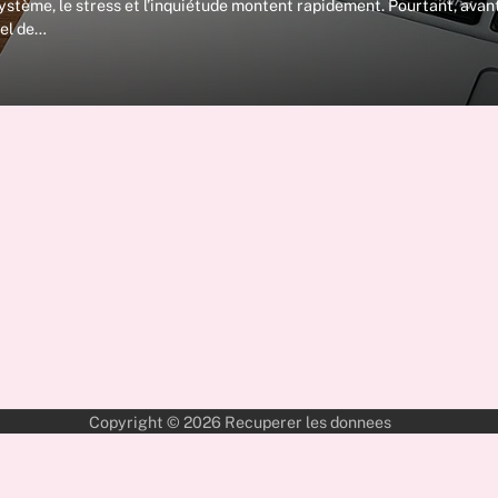
ystème, le stress et l’inquiétude montent rapidement. Pourtant, avan
iel de…
Copyright © 2026
Recuperer les donnees