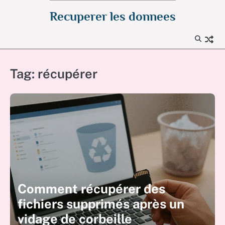
Skip
Recuperer les donnees
to
content
Tag:
récupérer
Comment récupérer des
fichiers supprimés après un
vidage de corbeille