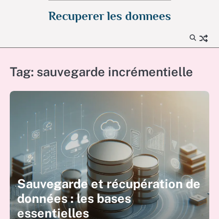
Skip
Recuperer les donnees
to
content
Tag:
sauvegarde incrémentielle
Sauvegarde et récupération de
données : les bases
essentielles