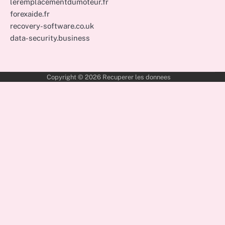
leremplacementdumoteur.fr
forexaide.fr
recovery-software.co.uk
data-security.business
Copyright © 2026
Recuperer les donnees