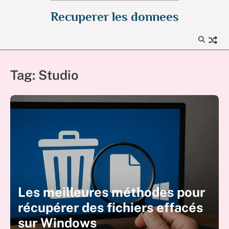
Skip
Recuperer les donnees
to
content
Tag:
Studio
Les meilleures méthodes pour
récupérer des fichiers effacés
sur Windows