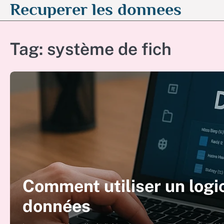
Recuperer les donnees
Skip
to
content
Tag:
système de fich
Comment utiliser un logic
données