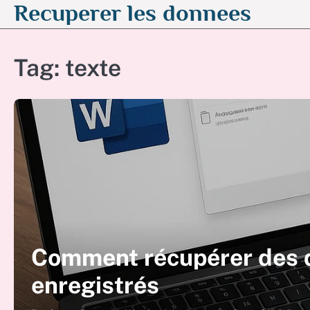
Recuperer les donnees
Skip
to
content
Tag:
texte
Comment récupérer des 
enregistrés