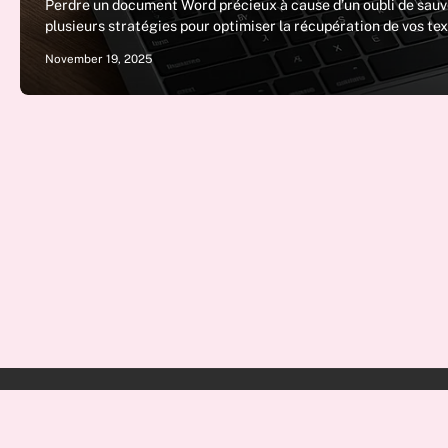
Perdre un document Word précieux à cause d’un oubli de sauveg
plusieurs stratégies pour optimiser la récupération de vos tex
November 19, 2025