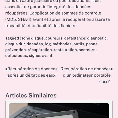
Dans un cadre judiciaire ou pour des audits, il est
essentiel de garantir l’intégrité des données
récupérées. L’application de sommes de contrôle
(MD5, SHA-1) avant et après la récupération assure la
traçabilité et la fiabilité des fichiers.
Tagged
clone disque
,
coureurs
,
défaillance
,
diagnostic
,
disque dur
,
données
,
log
,
méthodes
,
outils
,
panne
,
prévention
,
récupération
,
restauration
,
secteurs
défectueux
,
signes avant
Récupération de données
Récupération de données
Post
après un dégât des eaux
d’un ordinateur portable
navigation
cassé
Articles Similaires