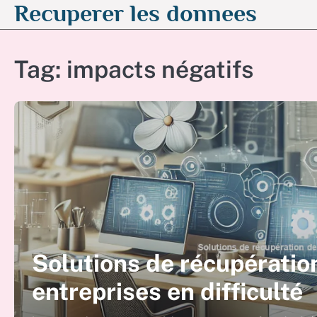
Recuperer les donnees
Skip
to
content
Tag:
impacts négatifs
Solutions de récupératio
entreprises en difficulté