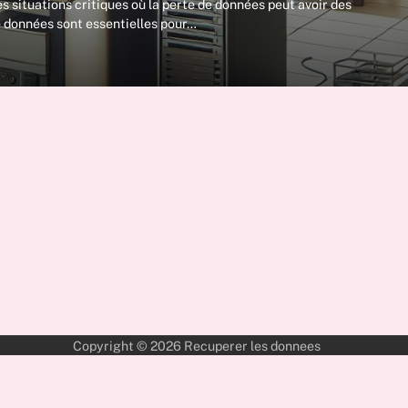
s situations critiques où la perte de données peut avoir des
 données sont essentielles pour…
Copyright © 2026
Recuperer les donnees