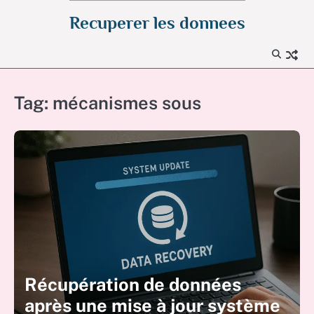
Skip
Recuperer les donnees
to
content
Tag:
mécanismes sous
Récupération de données
après une mise à jour système