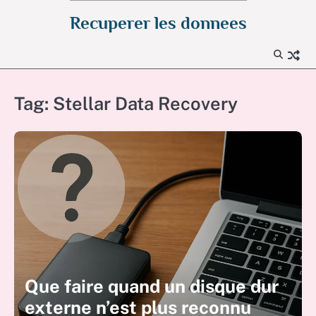
Skip
Recuperer les donnees
to
content
Tag:
Stellar Data Recovery
Que faire quand un disque dur
externe n’est plus reconnu