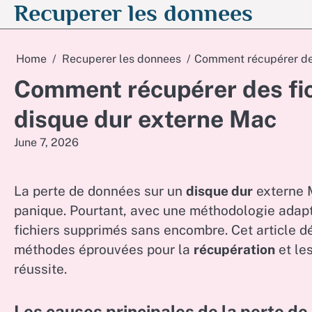
Recuperer les donnees
Skip
to
content
Home
Recuperer les donnees
Comment récupérer des
Comment récupérer des fic
disque dur externe Mac
June 7, 2026
La perte de données sur un
disque dur
externe M
panique. Pourtant, avec une méthodologie adap
fichiers supprimés sans encombre. Cet article dé
méthodes éprouvées pour la
récupération
et le
réussite.
Les causes principales de la perte d