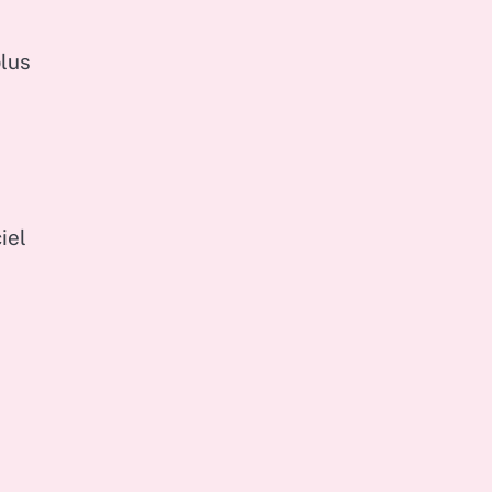
plus
iel