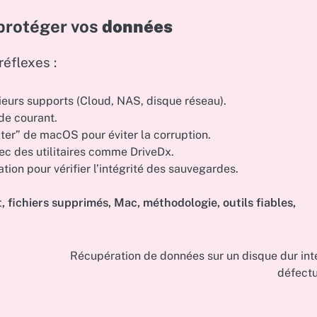
 protéger vos
données
réflexes :
ieurs supports (Cloud, NAS, disque réseau).
de courant.
ecter” de macOS pour éviter la corruption.
ec des utilitaires comme DriveDx.
ion pour vérifier l’intégrité des sauvegardes.
t
,
fichiers supprimés
,
Mac
,
méthodologie
,
outils fiables
,
Récupération de données sur un disque dur int
défect