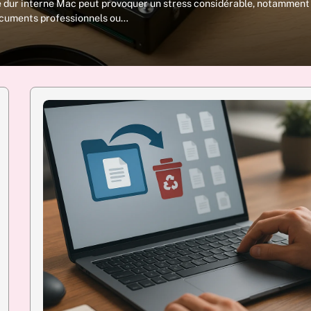
ue dur interne Mac peut provoquer un stress considérable, notamment
documents professionnels ou…