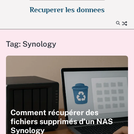
Skip
Recuperer les donnees
to
content
Tag:
Synology
Comment récupérer des
fichiers supprimés d’un NAS
Synology