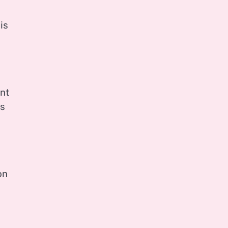
is
nt
es
on