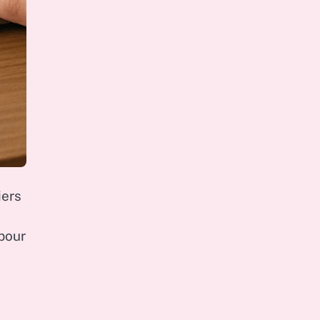
iers
pour