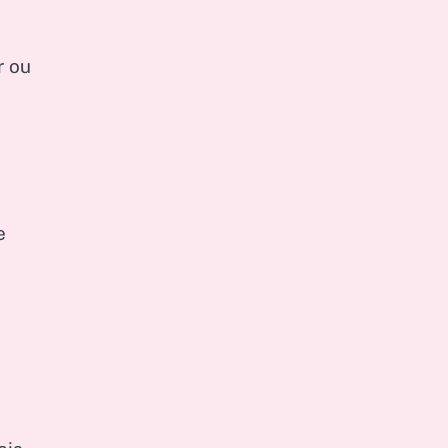
r ou
e