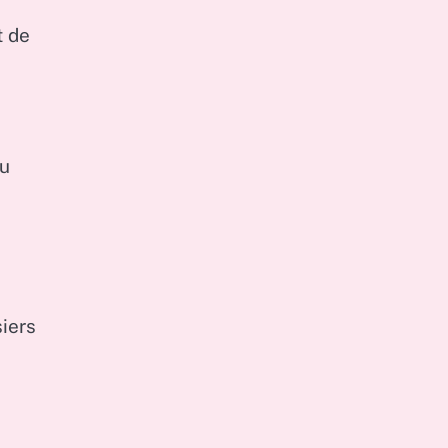
t de
ou
iers