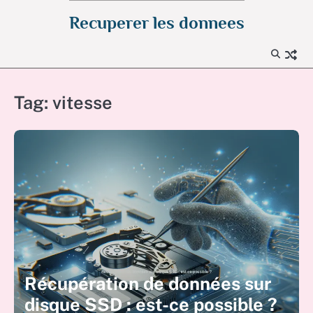
Skip
Recuperer les donnees
to
content
Tag:
vitesse
Récupération de données sur
disque SSD : est-ce possible ?