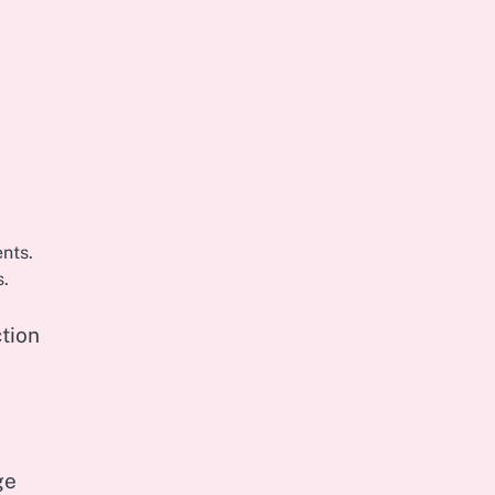
nts.
s.
ction
ge