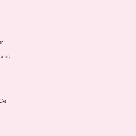
er
sous
 Ce