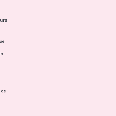
eurs
que
la
s de