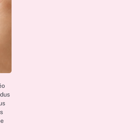
éo
rdus
us
es
de