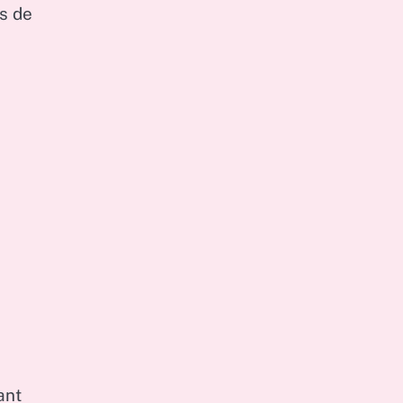
ns de
ant