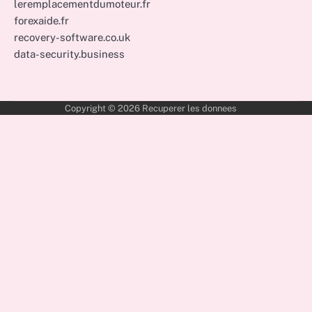
leremplacementdumoteur.fr
forexaide.fr
recovery-software.co.uk
data-security.business
Copyright © 2026
Recuperer les donnees