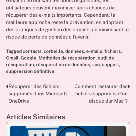
Gmail et en utilisant les outils disponibles, les
utilisateurs peuvent maximiser leurs chances de
récupérer des e-mails importants. Cependant, la
meilleure approche reste la prévention, en adoptant
des pratiques de gestion des e-mails qui minimisent le
risque de perte de données à l’avenir.
Tagged
contacts
,
corbeille
,
données
,
e-mails
,
fichiers
,
Gmail
,
Google
,
Méthodes de récupération
,
outil de
récupération
,
récupération de données
,
sau
,
support
,
suppression définitive
Récupérer des fichiers
Comment restaurer des
Post
supprimés dans Microsoft
fichiers supprimés d’un
navigation
OneDrive
disque dur Mac ?
Articles Similaires