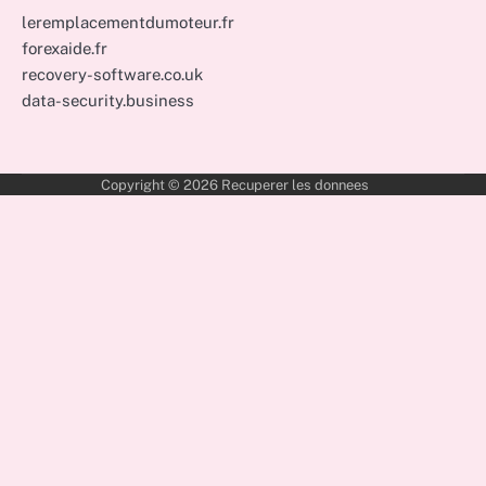
leremplacementdumoteur.fr
forexaide.fr
recovery-software.co.uk
data-security.business
Copyright © 2026
Recuperer les donnees