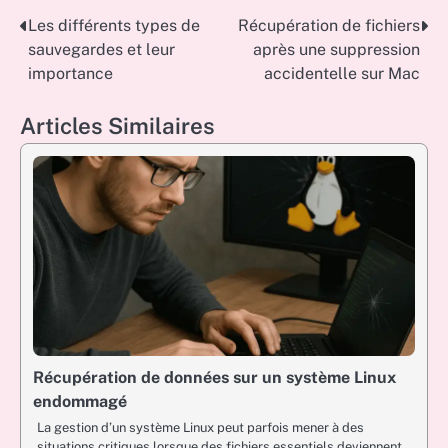
Les différents types de
Récupération de fichiers
Post
sauvegardes et leur
après une suppression
navigation
importance
accidentelle sur Mac
Articles Similaires
Récupération de données sur un système Linux
endommagé
La gestion d’un système Linux peut parfois mener à des
situations critiques lorsque des fichiers essentiels deviennent