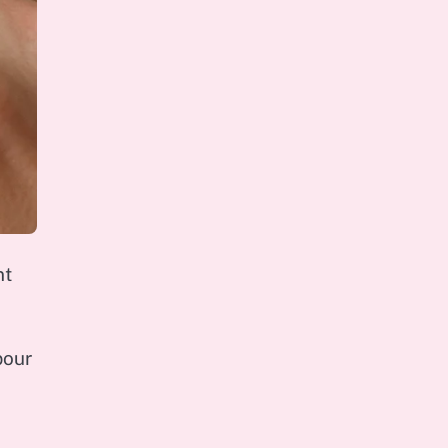
nt
pour