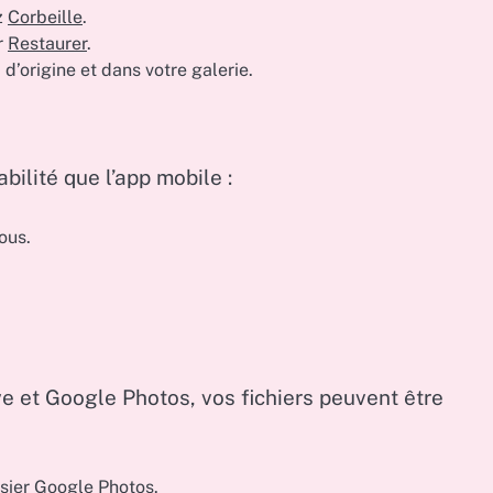
z
Corbeille
.
r
Restaurer
.
d’origine et dans votre galerie.
bilité que l’app mobile :
ous.
ve et Google Photos, vos fichiers peuvent être
ssier
Google Photos
.