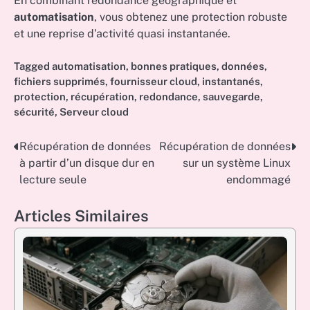
En combinant redondance géographique et
automatisation
, vous obtenez une protection robuste
et une reprise d’activité quasi instantanée.
Tagged
automatisation
,
bonnes pratiques
,
données
,
fichiers supprimés
,
fournisseur cloud
,
instantanés
,
protection
,
récupération
,
redondance
,
sauvegarde
,
sécurité
,
Serveur cloud
Récupération de données
Récupération de données
Post
à partir d’un disque dur en
sur un système Linux
navigation
lecture seule
endommagé
Articles Similaires